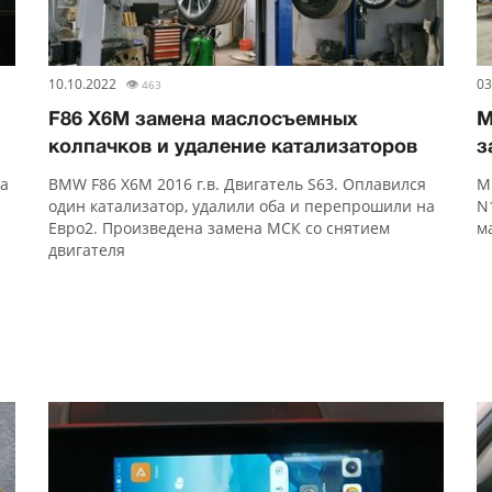
10.10.2022
👁
03
463
F86 X6M замена маслосъемных
M
колпачков и удаление катализаторов
з
на
BMW F86 X6M 2016 г.в. Двигатель S63. Оплавился
M
один катализатор, удалили оба и перепрошили на
N
Евро2. Произведена замена МСК со снятием
м
двигателя