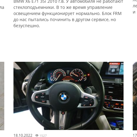
BMW X6 E71 35i 2010 г.в. У автомобиля не работают
л
ла
стеклоподъемники. В то же время управление
и
освещением функционирует нормально. Блок FRM
до нас пытались починить в другом сервисе, но
безуспешно.
18.10.2022
👁
17
1527