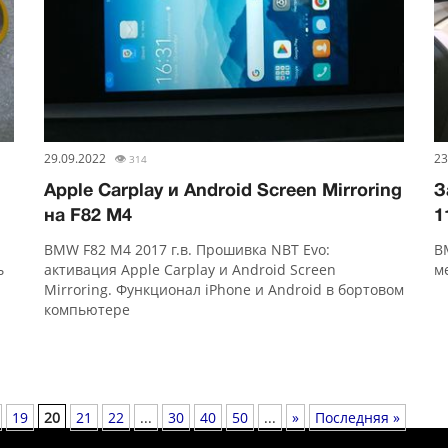
29.09.2022
👁
23
314
Apple Carplay и Android Screen Mirroring
З
на F82 M4
1
BMW F82 M4 2017 г.в. Прошивка NBT Evo:
B
ь
активация Apple Carplay и Android Screen
м
Mirroring. Функционал iPhone и Android в бортовом
компьютере
19
20
21
22
...
30
40
50
...
»
Последняя »