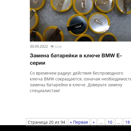
30.09.2022
👁
3244
Замена батарейки в ключе BMW E-
серии
Со временем радиус действия беспроводного
ключа BMW сокращается, означая необходимост
замены батарейки в ключе. Доверьте замену
специалистам!
Страница 20 из 94
« Первая
«
...
10
...
18