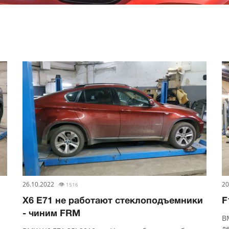
26.10.2022
👁
20
1516
X6 E71 не работают стеклоподъемники
F
- чиним FRM
B
л