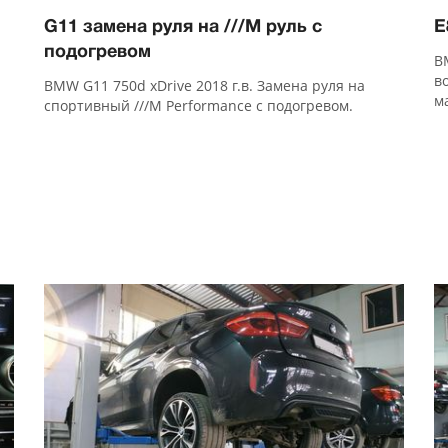
G11 замена руля на ///M руль с
E
подогревом
B
в
BMW G11 750d xDrive 2018 г.в. Замена руля на
м
спортивный ///M Performance с подогревом.