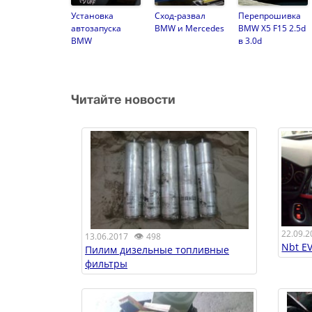
Установка
Сход-развал
Перепрошивка
автозапуска
BMW и Mercedes
BMW X5 F15 2.5d
BMW
в 3.0d
Читайте новости
22.09.2
👁
13.06.2017
498
Nbt E
Пилим дизельные топливные
фильтры