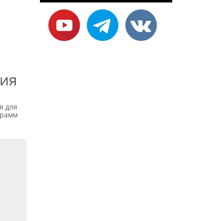
а
ния
я для
грамм