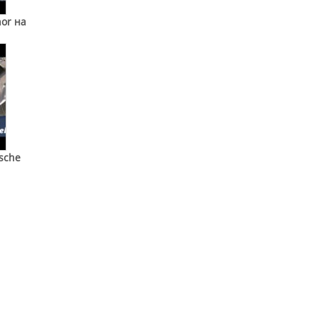
or на
sche