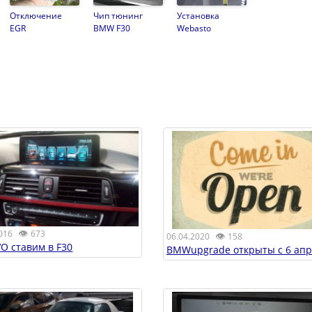
Отключение
Чип тюнинг
Установка
EGR
BMW F30
Webasto
👁
016
673
👁
06.04.2020
158
VO ставим в F30
BMWupgrade открыты с 6 апр