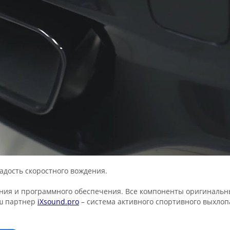
адость скоростного вождения.
ния и программного обеспечения. Все компоненты оригинальн
аш партнер
iXsound.pro
– система активного спортивного выхлоп