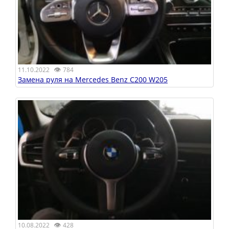
👁
11.10.2022
784
Замена руля на Mercedes Benz С200 W205
👁
10.08.2022
428