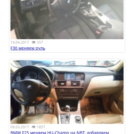
👁
14.04.2017
357
F30 меняем руль
👁
09.03.2017
1857
BMW F25 меняем HU-Champ на NBT, добавляем