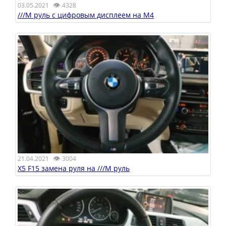
👁
03.05.2021
4328
///M руль с цифровым дисплеем на M4
👁
21.04.2021
3004
X5 F15 замена руля на ///M руль