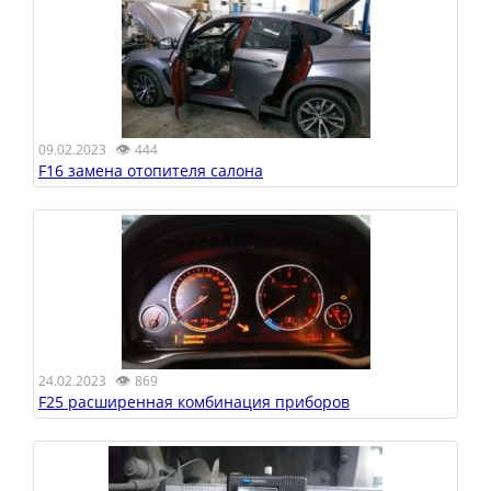
👁
09.02.2023
444
F16 замена отопителя салона
👁
24.02.2023
869
F25 расширенная комбинация приборов