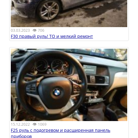
👁
03.03.2023
706
F30 правый руль! ТО и мелкий ремонт
👁
15.12.2022
1069
F25 руль с подогревом и расширенная панель
приборов