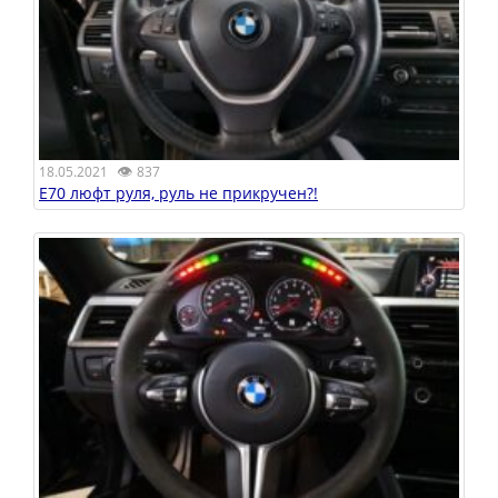
👁
18.05.2021
837
E70 люфт руля, руль не прикручен?!