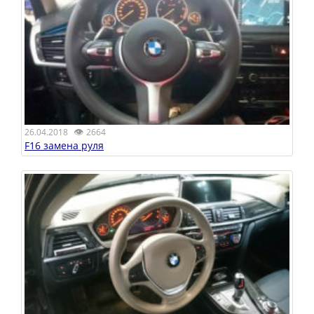
👁
26.04.2018
2664
F16 замена руля