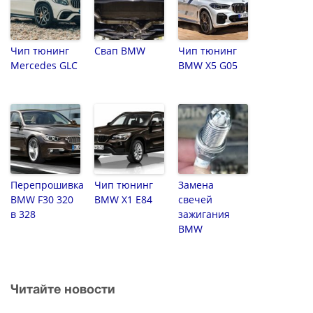
Чип тюнинг
Свап BMW
Чип тюнинг
Mercedes GLC
BMW X5 G05
Перепрошивка
Чип тюнинг
Замена
BMW F30 320
BMW X1 E84
свечей
в 328
зажигания
BMW
Читайте новости