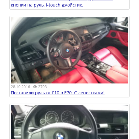
кнопки на руль, i-touch джойстик.
👁
28.10.2016
2703
Поставили руль от F10 в E70. C лепестками!