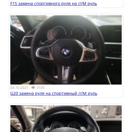
F15 замена спортивного руля на ///M руль
👁
04.10.2021
3145
G20 замена руля на спортивный ///M руль