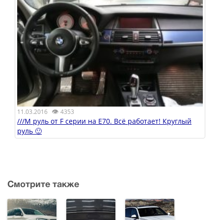
👁
11.03.2016
4353
///M руль от F серии на Е70. Всё работает! Круглый
руль 🙂
Смотрите также