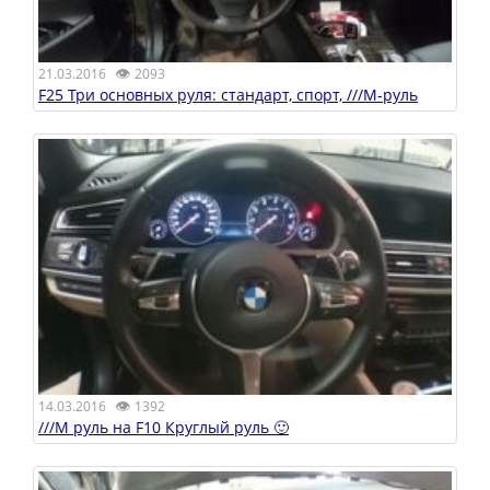
👁
21.03.2016
2093
F25 Три основных руля: стандарт, спорт, ///M-руль
👁
14.03.2016
1392
///M руль на F10 Круглый руль 🙂