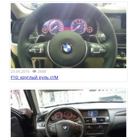
👁
23.04.2016
2688
F10: круглый руль ///M