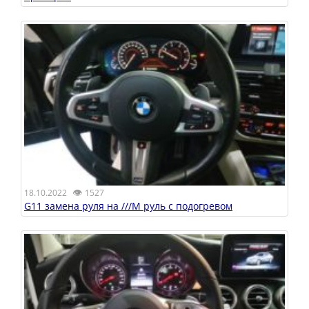
👁
18.10.2022
1527
G11 замена руля на ///M руль с подогревом