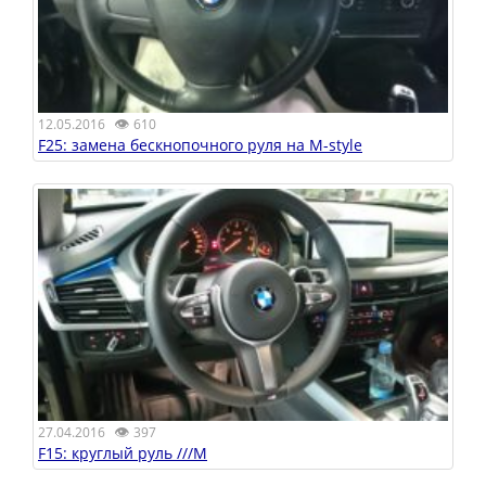
👁
12.05.2016
610
F25: замена беcкнопочного руля на М-style
👁
27.04.2016
397
F15: круглый руль ///M