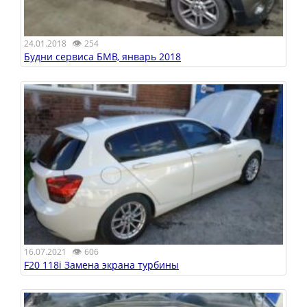
👁
24.01.2018
254
Будни сервиса БМВ, январь 2018
👁
16.07.2021
606
F20 118i Замена экрана турбины