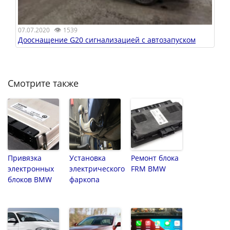
👁
07.07.2020
1539
Дооснащение G20 сигнализацией с автозапуском
Смотрите также
Привязка
Установка
Ремонт блока
электронных
электрического
FRM BMW
блоков BMW
фаркопа