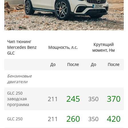
Чип тюнинг
Крутящий
Mercedes Benz
Мощность, л.с.
момент, Нм
GLC
До
После
До
После
Бензиновые
двигатели
GLC 250
245
370
211
350
заводская
программа
260
420
211
350
GLC 250