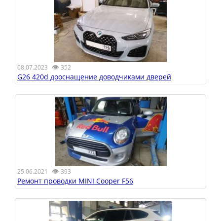
👁
08.07.2023
352
G26 420d дооснащение доводчиками дверей
👁
25.06.2021
393
Ремонт проводки MINI Cooper F56