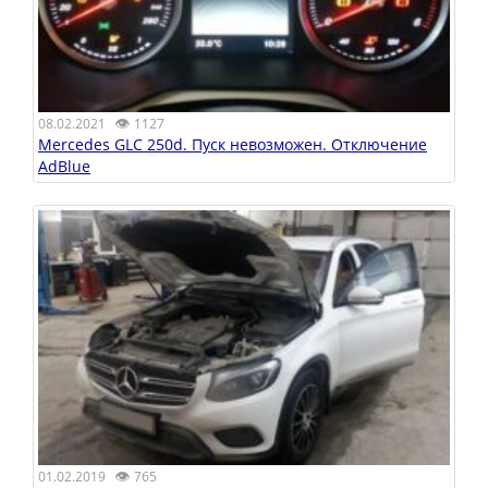
👁
08.02.2021
1127
Mercedes GLC 250d. Пуск невозможен. Отключение
AdBlue
👁
01.02.2019
765