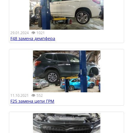
👁
29.01.2024
1021
F48 замена демпфера
👁
11.10.2021
552
F25 замена цепи ГРМ