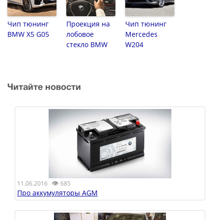
Чип тюнинг
Проекция на
Чип тюнинг
BMW X5 G05
лобовое
Mercedes
стекло BMW
W204
Читайте новости
👁
11.06.2016
685
Про аккумуляторы AGM