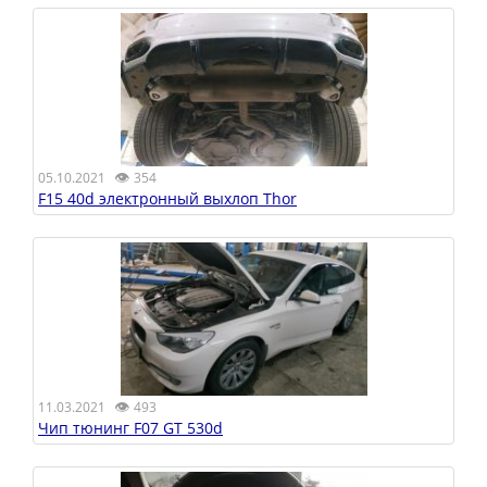
👁
05.10.2021
354
F15 40d электронный выхлоп Thor
👁
11.03.2021
493
Чип тюнинг F07 GT 530d