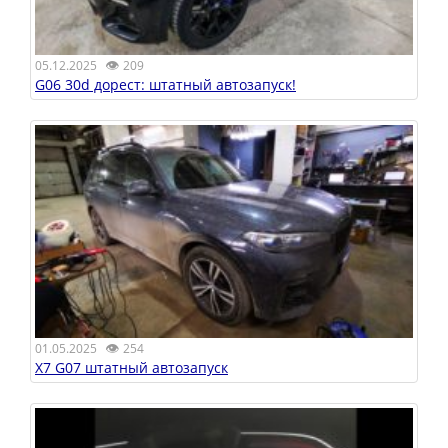
👁
05.12.2025
209
G06 30d дорест: штатный автозапуск!
👁
01.05.2025
254
X7 G07 штатный автозапуск