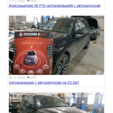
👁
11.11.2020
820
Дооснащение X6 F16 сигнализацией с автозапуском
👁
02.11.2020
875
Сигнализация с автозапуском на X3 G01