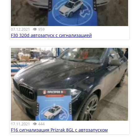
👁
07.12.2021
959
F30 320d автозапуск с сигнализацией
👁
17.11.2021
444
F16 сигнализация Prizrak 8GL с автозапуском