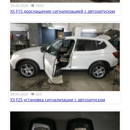
👁
29.09.2020
1652
X5 F15 дооснащение сигнализацией с автозапуском
👁
28.09.2020
425
X3 F25 установка сигнализации с автозапуском