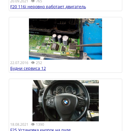
👁
20.09.2021
765
F20 116i неровно работает двигатель
👁
22.07.2016
252
Будни сервиса 12
👁
18.08.2021
1390
F25 Установка кнопок на руле