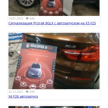
👁
14.01.2022
646
Сигнализация Prizrak 8GLX с автозапуском на X3 F25
👁
22.12.2021
699
X4 F26 автозапуск