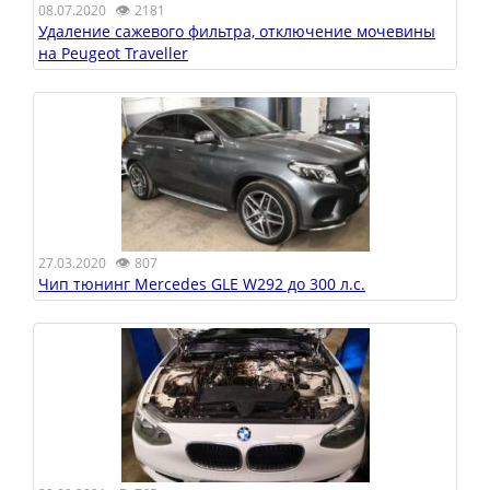
👁
08.07.2020
2181
Удаление сажевого фильтра, отключение мочевины
на Peugeot Traveller
👁
27.03.2020
807
Чип тюнинг Mercedes GLE W292 до 300 л.с.