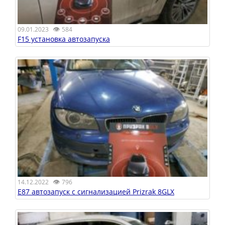
👁
09.01.2023
584
F15 установка автозапуска
👁
14.12.2022
796
E87 автозапуск с сигнализацией Prizrak 8GLX