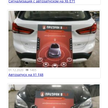
Сигнализация с автозапуском на X6 E71
👁
01.12.2020
1465
Автозапуск на X1 F48