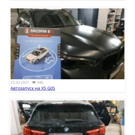
👁
25.03.2021
946
Автозапуск на X5 G05