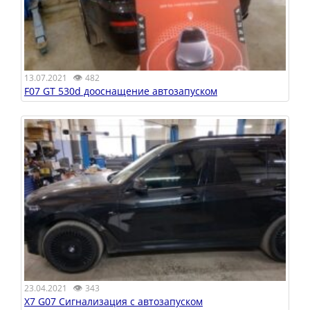
👁
13.07.2021
482
F07 GT 530d дооснащение автозапуском
👁
23.04.2021
343
X7 G07 Сигнализация с автозапуском