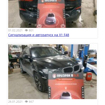
👁
01.02.2021
801
Сигнализация и автозапуск на X1 F48
👁
26.01.2021
667