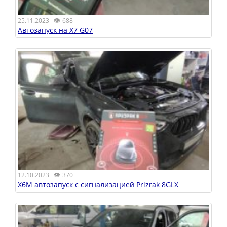
👁
25.11.2023
688
Автозапуск на X7 G07
👁
12.10.2023
370
X6M автозапуск с сигнализацией Prizrak 8GLX