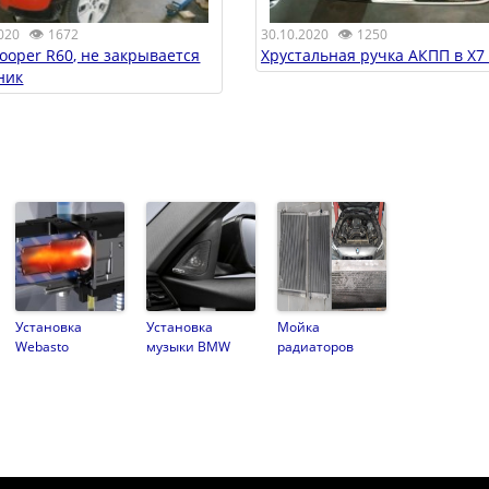
👁
👁
020
1672
30.10.2020
1250
Cooper R60, не закрывается
Хрустальная ручка АКПП в X7
ник
Установка
Установка
Мойка
Webasto
музыки BMW
радиаторов