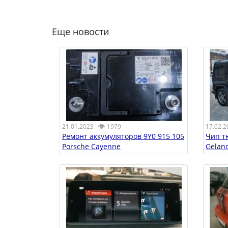
Еще новости
👁
17.02.2
21.01.2023
1979
Чип т
Ремонт аккумуляторов 9Y0 915 105
Gelan
Porsche Cayenne