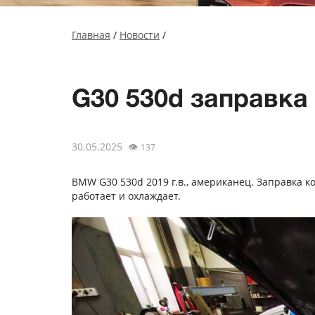
Главная
/
Новости
/
G30 530d заправка
30.05.2025
👁
137
BMW G30 530d 2019 г.в., американец. Заправка 
работает и охлаждает.