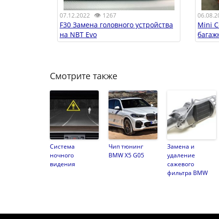
👁
06.08.2
07.12.2022
1267
Mini 
F30 Замена головного устройства
багаж
на NBT Evo
Смотрите также
Система
Чип тюнинг
Замена и
ночного
BMW X5 G05
удаление
видения
сажевого
фильтра BMW