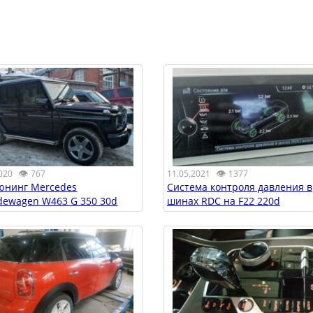
👁
👁
020
767
11.05.2021
1377
юнинг Mercedes
Система контроля давления в
dewagen W463 G 350 30d
шинах RDC на F22 220d