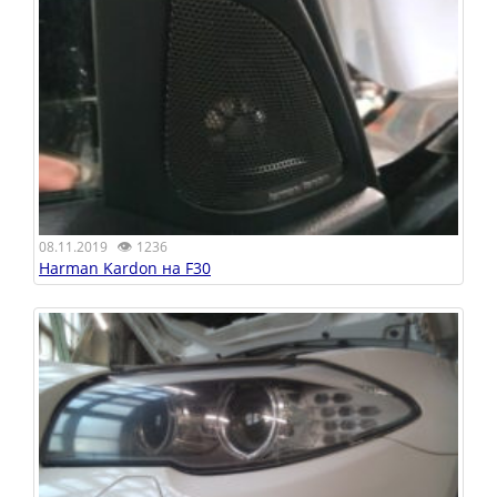
👁
08.11.2019
1236
Harman Kardon на F30