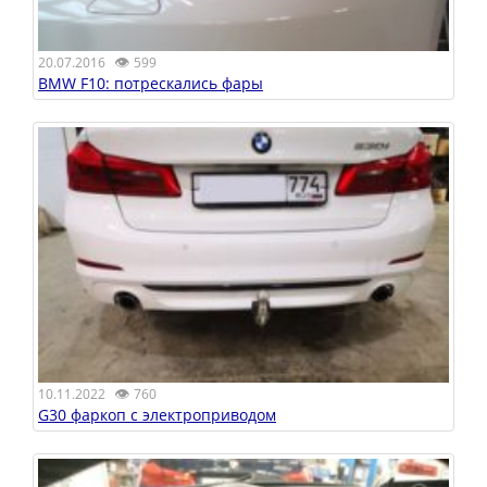
👁
20.07.2016
599
BMW F10: потрескались фары
👁
10.11.2022
760
G30 фаркоп с электроприводом