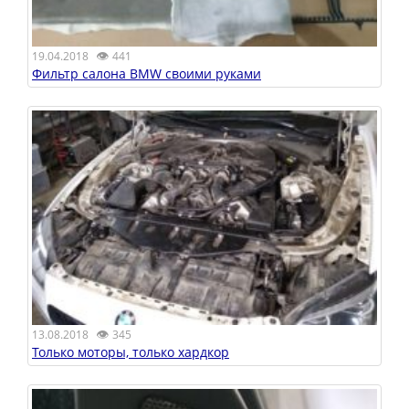
👁
19.04.2018
441
Фильтр салона BMW своими руками
👁
13.08.2018
345
Только моторы, только хардкор