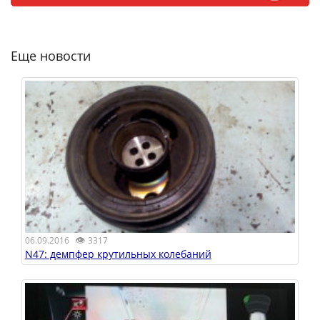
Еще новости
👁
06.09.2016
3317
N47: демпфер крутильных колебаний