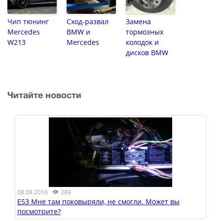
Чип тюнинг
Сход-развал
Замена
Mercedes
BMW и
тормозных
W213
Mercedes
колодок и
дисков BMW
Читайте новости
👁
08.08.2016
289
E53 Мне там поковыряли, не смогли. Может вы
посмотрите?