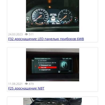
👁
24.03.2023
511
F32 дооснащение LED панелью приборов 6WB
👁
11.08.2021
879
F25 дооснащение NBT