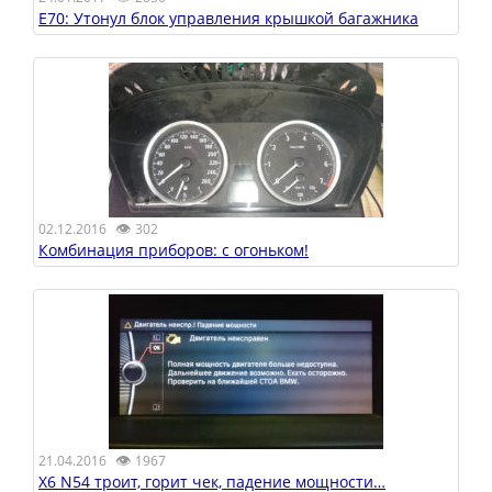
E70: Утонул блок управления крышкой багажника
👁
02.12.2016
302
Комбинация приборов: с огоньком!
👁
21.04.2016
1967
Х6 N54 троит, горит чек, падение мощности…