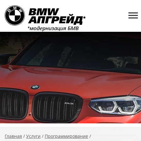
Главная
/
Услуги
/
Программирование
/