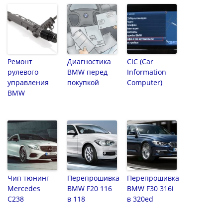
Ремонт
Диагностика
CIC (Car
рулевого
BMW перед
Information
управления
покупкой
Computer)
BMW
Чип тюнинг
Перепрошивка
Перепрошивка
Mercedes
BMW F20 116
BMW F30 316i
C238
в 118
в 320ed