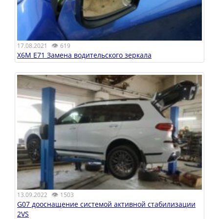
👁
17.08.2021
619
X6M E71 Замена водительского зеркала
👁
13.09.2022
1503
G07 дооснащение системой активной стабилизации
2VS