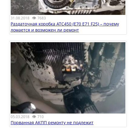
👁
31.08.2018
7683
Раздаточная коробка ATC450 (E70 E71 F25) – почему
ломается и возможен ли ремонт
👁
05.03.2018
710
Порванная АКПП ремонту не подлежит