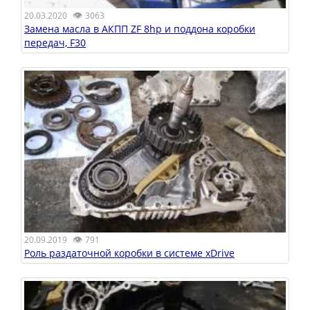
👁
20.03.2020
3063
Замена масла в АКПП ZF 8hp и поддона коробки
передач, F30
👁
20.09.2019
791
Роль раздаточной коробки в системе xDrive