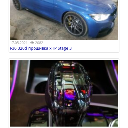
👁
17.05.2021
2082
F30 320d прошивка xHP Stage 3