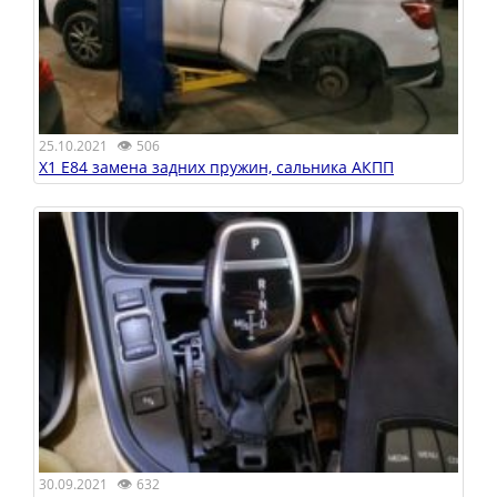
👁
25.10.2021
506
X1 E84 замена задних пружин, сальника АКПП
👁
30.09.2021
632