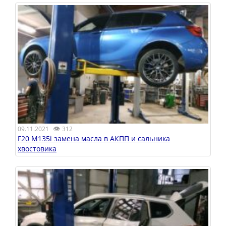
👁
09.11.2021
312
F20 M135i замена масла в АКПП и сальника
хвостовика