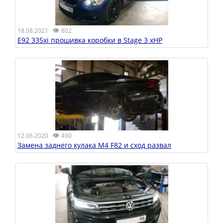
👁
18.08.2021
802
E92 335xi прошивка коробки в Stage 3 xHP
👁
12.06.2020
490
Замена заднего кулака M4 F82 и сход развал