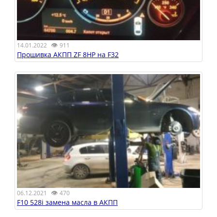
👁
14.01.2022
911
Прошивка АКПП ZF 8HP на F32
👁
06.12.2021
470
F10 528i замена масла в АКПП