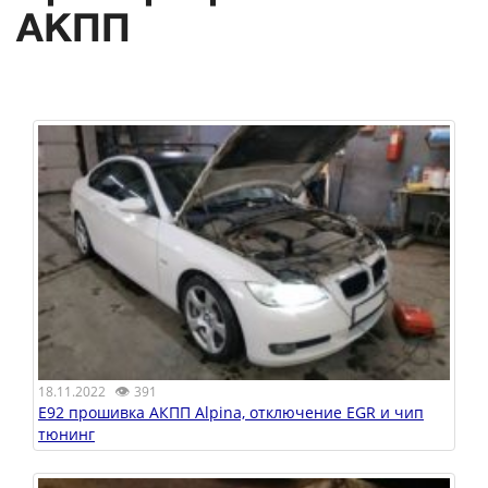
АКПП
👁
18.11.2022
391
E92 прошивка АКПП Alpina, отключение EGR и чип
тюнинг