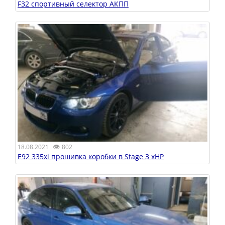
F32 спортивный селектор АКПП
👁
18.08.2021
802
E92 335xi прошивка коробки в Stage 3 xHP