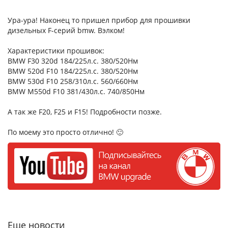
Ура-ура! Наконец то пришел прибор для прошивки
дизельных F-серий bmw. Вэлком!
Характеристики прошивок:
BMW F30 320d 184/225л.с. 380/520Нм
BMW 520d F10 184/225л.с. 380/520Нм
BMW 530d F10 258/310л.с. 560/660Нм
BMW М550d F10 381/430л.с. 740/850Нм
А так же F20, F25 и F15! Подробности позже.
По моему это просто отлично! 🙂
Еще новости