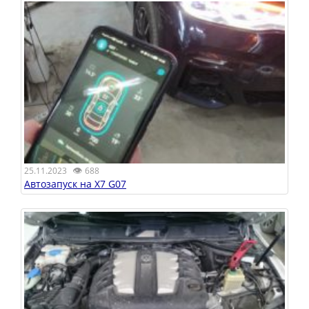
👁
25.11.2023
688
Автозапуск на X7 G07