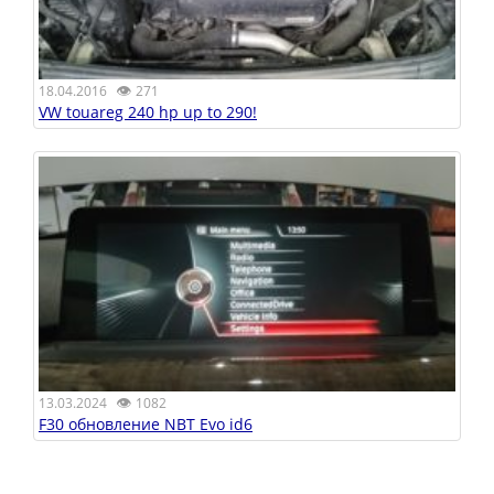
👁
18.04.2016
271
VW touareg 240 hp up to 290!
👁
13.03.2024
1082
F30 обновление NBT Evo id6