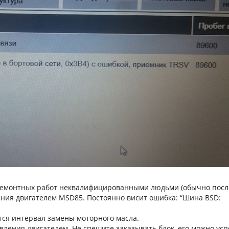
 ремонтных работ неквалифицированными людьми (обычно посл
ения двигателем MSD85. Постоянно висит ошибка: “Шина BSD:
тся интервал замены моторного масла.
ления двигателем. Не спешите заказывать блок, его можно ус