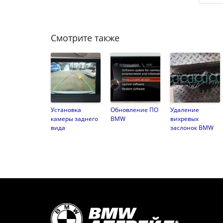
Смотрите также
Установка
Обновление ПО
Удаление
камеры заднего
BMW
вихревых
вида
заслонок BMW