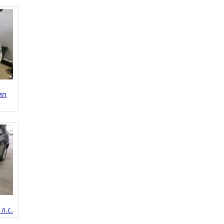
ип
л.с.