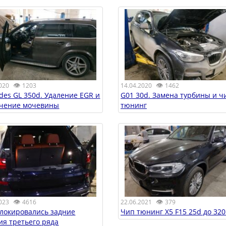
👁
👁
020
1203
14.04.2020
1462
des GL 350d. Удаление EGR и
G01 30d. Замена турбины и ч
чение мочевины
тюнинг
👁
👁
22.06.2021
379
023
4616
Чип тюнинг X5 F15 25d до 320 
блокировались задние
ия третьего ряда