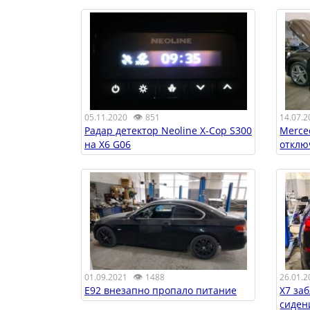
👁
05.11.2020
851
14.07.2
Радар детектор Neoline X-Cop S300
Merce
на X6 G06
отклю
👁
01.09.2021
1488
26.01.2
E92 внезапно пропало питание
X7 за
сиден