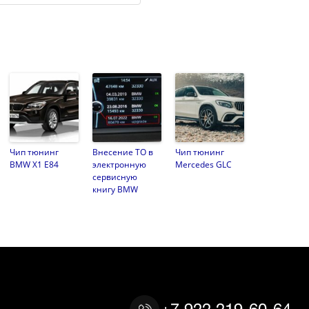
Чип тюнинг
Внесение ТО в
Чип тюнинг
BMW X1 E84
электронную
Mercedes GLC
сервисную
книгу BMW