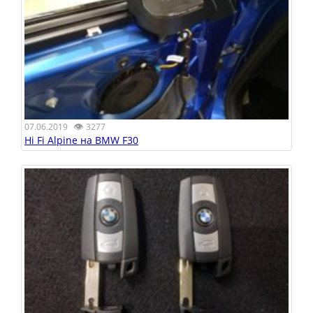
👁
07.06.2019
3277
Hi Fi Alpine на BMW F30