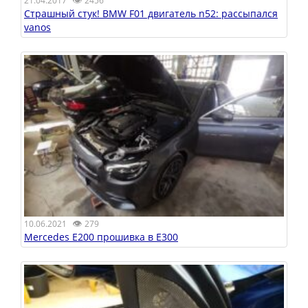
21.04.2017
2456
Страшный стук! BMW F01 двигатель n52: рассыпался
vanos
👁
10.06.2021
279
Mercedes E200 прошивка в E300