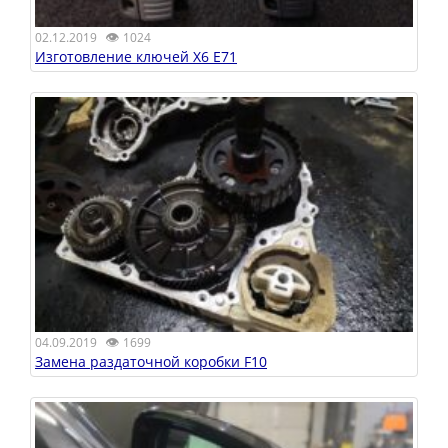
👁
02.12.2019
1024
Изготовление ключей X6 E71
👁
04.09.2019
1699
Замена раздаточной коробки F10