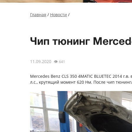
Главная
/
Новости
/
Чип тюнинг Merced
11.09.2020
👁
641
Mercedes Benz СLS 350 4МАТIС ВLUЕТЕС 2014 г.в. 
л.с., крутящий момент 620 Нм. После чип тюнинга