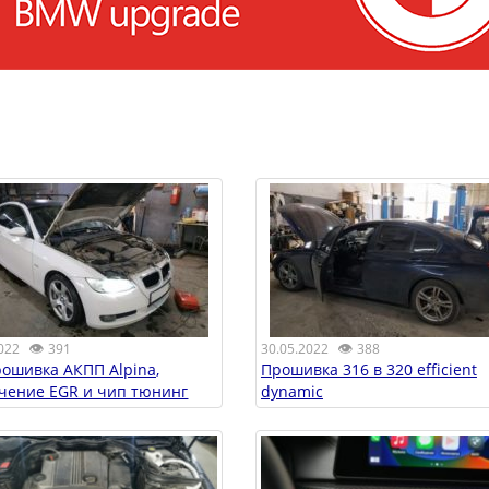
👁
👁
022
391
30.05.2022
388
рошивка АКПП Alpina,
Прошивка 316 в 320 efficient
чение EGR и чип тюнинг
dynamic