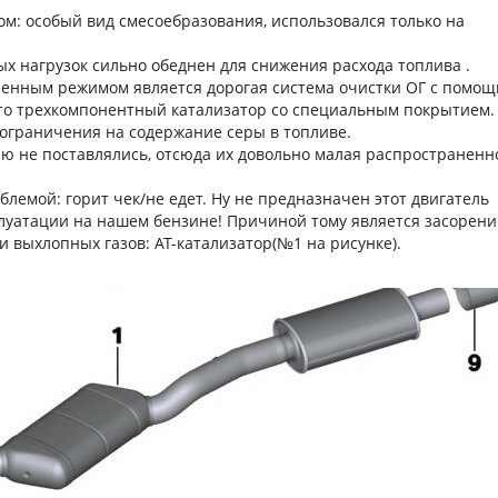
: особый вид смесоебразования, использовался только на
х нагрузок сильно обеднен для снижения расхода топлива .
ненным режимом является дорогая система очистки ОГ с помо
 это трехкомпонентный катализатор со специальным покрытием.
 ограничения на содержание серы в топливе.
ю не поставлялись, отсюда их довольно малая распространенн
лемой: горит чек/не едет. Ну не предназначен этот двигатель
сплуатации на нашем бензине! Причиной тому является засорени
 выхлопных газов: АТ-катализатор(№1 на рисунке).