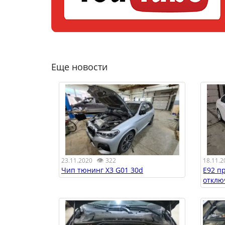
Еще новости
👁
23.11.2020
322
18.11.2
Чип тюнинг X3 G01 30d
E92 п
отклю