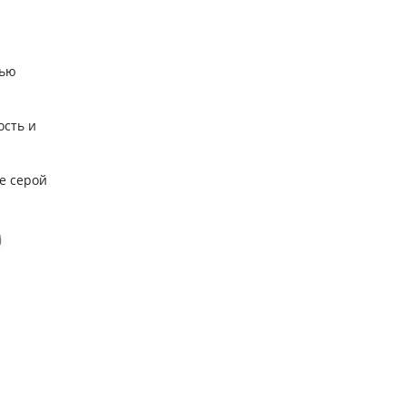
щью
ость и
е серой