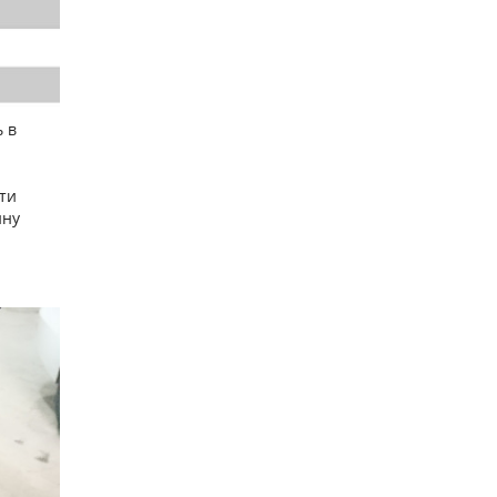
ь в
ти
ину