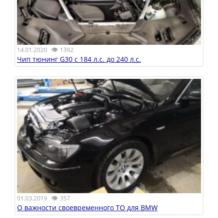
👁
14.01.2020
1392
Чип тюнинг G30 с 184 л.с. до 240 л.с.
👁
01.03.2019
357
О важности своевременного ТО для BMW