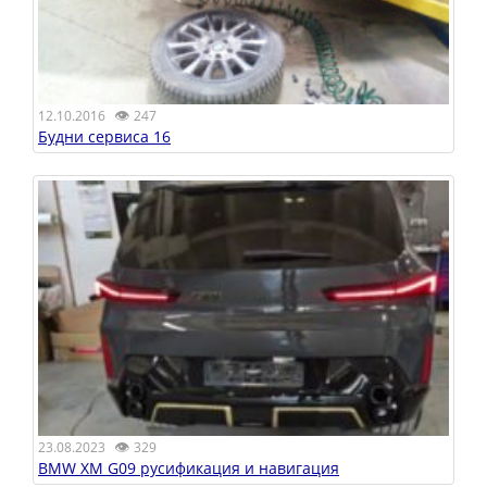
👁
12.10.2016
247
Будни сервиса 16
👁
23.08.2023
329
BMW XM G09 русификация и навигация