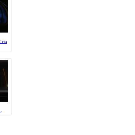
C на
ь