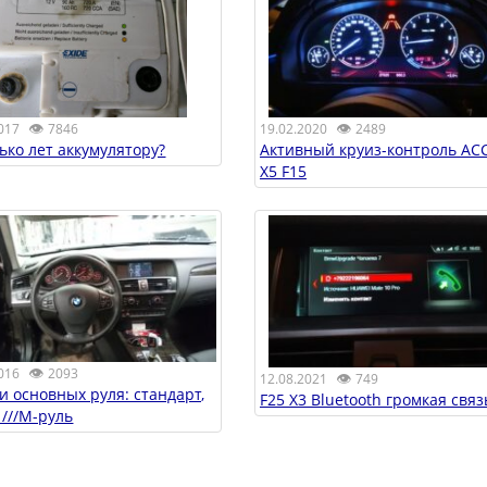
👁
👁
19.02.2020
2489
017
7846
Активный круиз-контроль AC
лько лет аккумулятору?
X5 F15
👁
016
2093
👁
12.08.2021
749
и основных руля: стандарт,
F25 X3 Bluetooth громкая связ
 ///M-руль