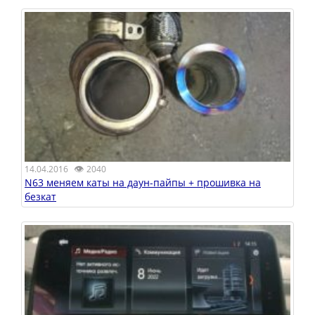
👁
14.04.2016
2040
N63 меняем каты на даун-пайпы + прошивка на
безкат