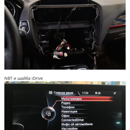
NBT и шайба iDrive