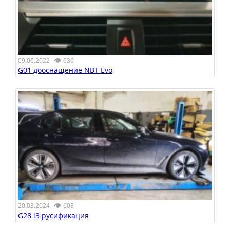
👁
09.06.2022
636
G01 дооснащение NBT Evo
👁
20.03.2024
608
G28 i3 русификация