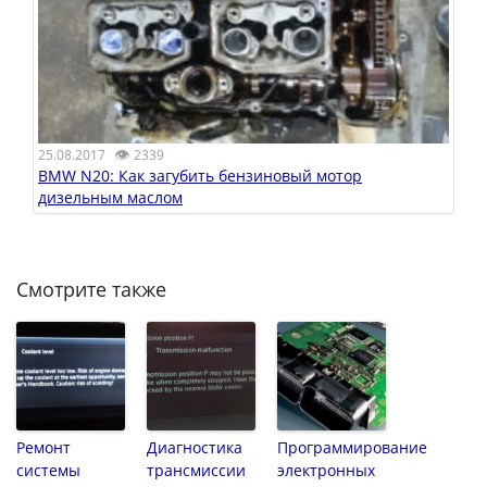
👁
25.08.2017
2339
BMW N20: Как загубить бензиновый мотор
дизельным маслом
Смотрите также
Ремонт
Диагностика
Программирование
системы
трансмиссии
электронных