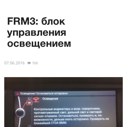
FRM3: блок
управления
освещением
07.06.2016
👁
766