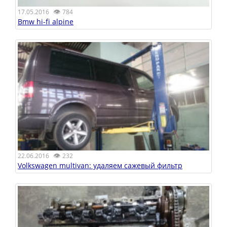
👁
17.05.2016
784
Bmw hi-fi alpine
👁
22.06.2016
232
Volkswagen multivan: удаляем сажевый фильтр