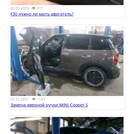
👁
02.03.2023
611
F30 нужно ли мыть двигатель?
👁
02.12.2021
1147
Замена дверной ручки MINI Cooper S