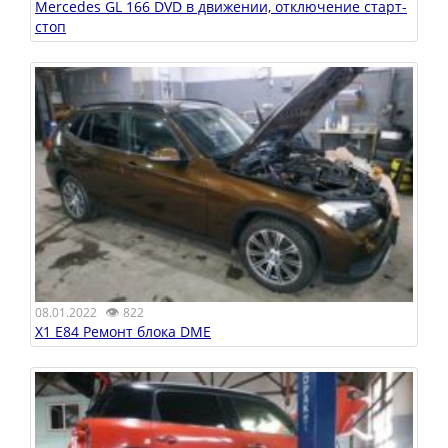
Mercedes GL 166 DVD в движении, отключение старт-
стоп
👁
08.01.2022
822
X1 E84 Ремонт блока DME