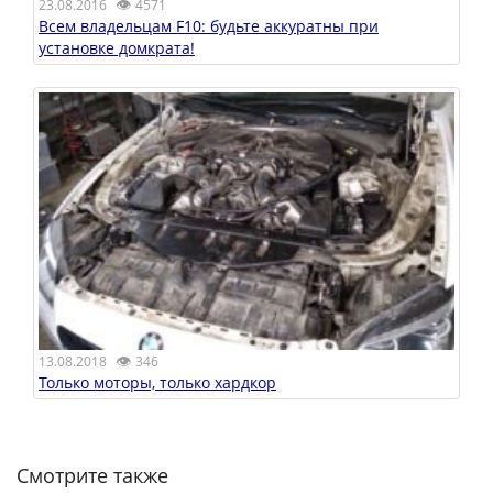
👁
23.08.2016
4571
Всем владельцам F10: будьте аккуратны при
установке домкрата!
👁
13.08.2018
346
Только моторы, только хардкор
Смотрите также