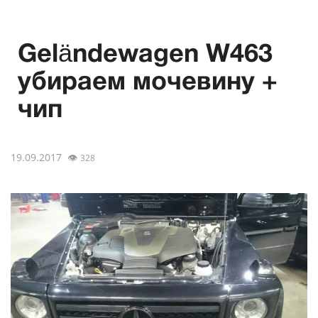
Geländewagen W463
убираем мочевину +
чип
19.09.2017
👁
328