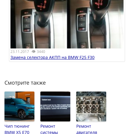
👁
23.11.2017
3440
Замена селектора АКПП на BMW F25 F30
Смотрите также
Чип тюнинг
Ремонт
Ремонт
BMW X5 E70
системы
двигателя