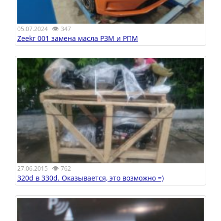
👁
05.07.2024
347
Zeekr 001 замена масла РЗМ и РПМ
👁
27.06.2015
762
320d в 330d. Оказывается, это возможно =)