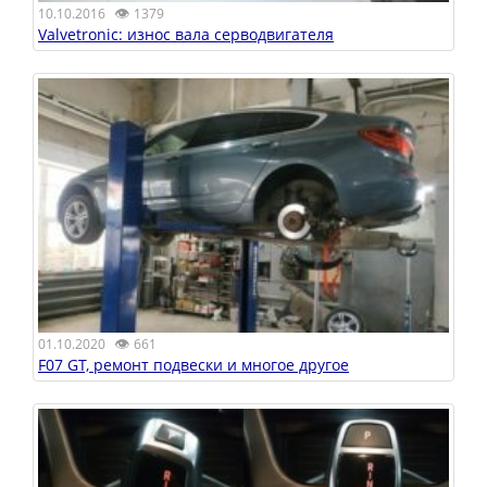
👁
10.10.2016
1379
Valvetronic: износ вала серводвигателя
👁
01.10.2020
661
F07 GT, ремонт подвески и многое другое