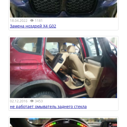
👁
18.04.2022
1181
Замена ноздрей X4 G02
👁
02.12.2016
3453
не работает омыватель заднего стекла