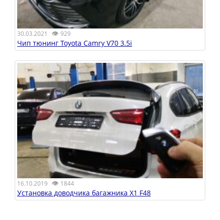
👁
30.03.2021
929
Чип тюнинг Toyota Camry V70 3.5i
👁
16.10.2019
1844
Установка доводчика багажника X1 F48