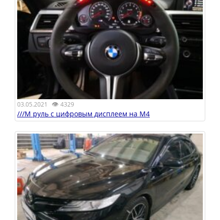
👁
03.05.2021
4329
///M руль с цифровым дисплеем на M4