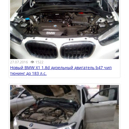
👁
27.07.2016
1522
Новый BMW X1 1.8d дизельный двигатель b47 чип
тюнинг до 183 л.с.