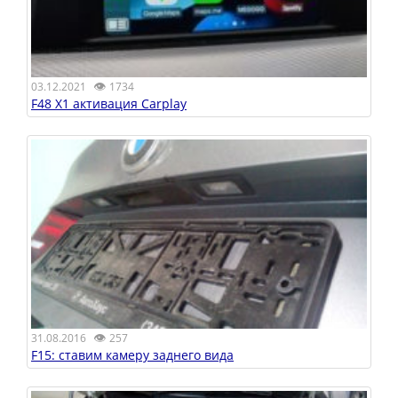
👁
03.12.2021
1734
F48 X1 активация Carplay
👁
31.08.2016
257
F15: ставим камеру заднего вида