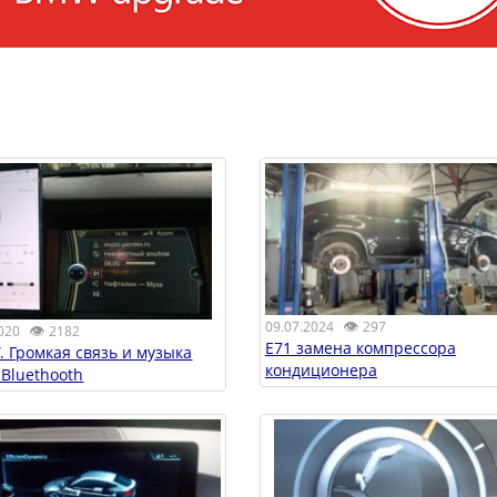
👁
09.07.2024
297
👁
020
2182
E71 замена компрессора
. Громкая связь и музыка
кондиционера
 Bluethooth