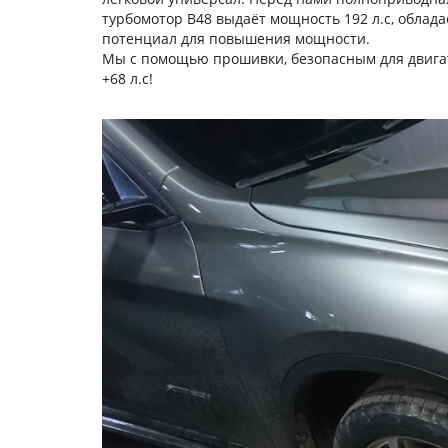
турбомотор B48 выдаёт мощность 192 л.с, облад
потенциал для повышения мощности.
Мы с помощью прошивки, безопасным для двигат
+68 л.с!