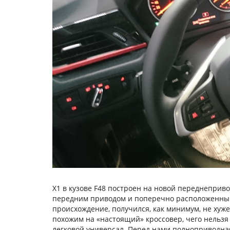
X1 в кузове F48 построен на новой переднеприво
передним приводом и поперечно расположенным
происхождение, получился, как минимум, не хуже
похожим на «настоящий» кроссовер, чего нельз
легковой универсал. Перед нами полноприводн