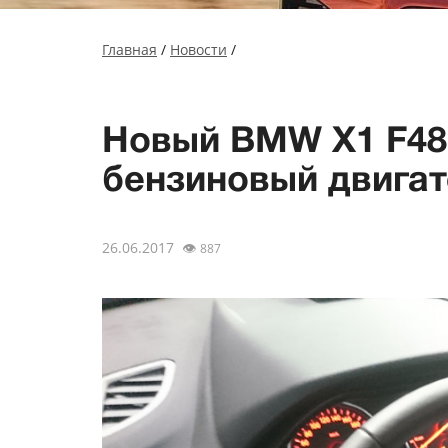
Главная
/
Новости
/
Новый BMW X1 F48
бензиновый двигат
26.06.2017
👁
887