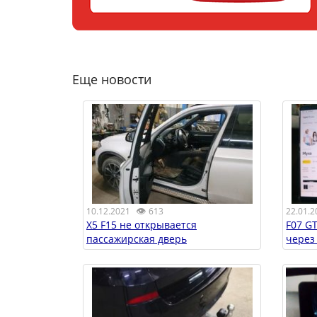
Еще новости
👁
22.01.2
10.12.2021
613
F07 GT
X5 F15 не открывается
через
пассажирская дверь