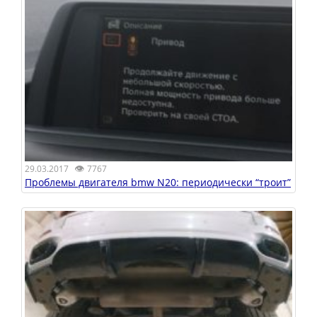
👁
29.03.2017
7767
Проблемы двигателя bmw N20: периодически “троит”