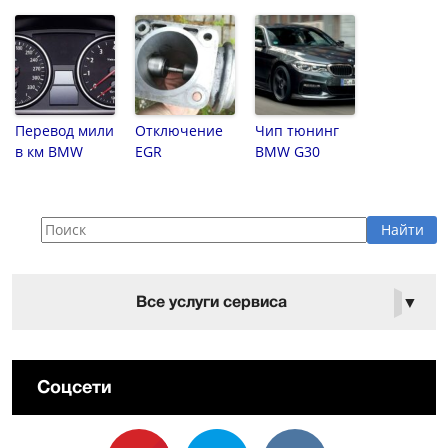
Перевод мили
Отключение
Чип тюнинг
в км BMW
EGR
BMW G30
Все услуги сервиса
▼
Соцсети