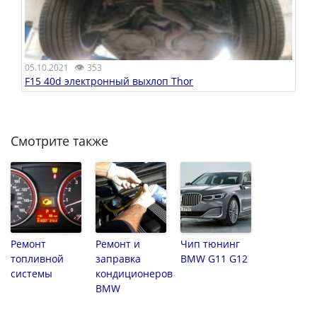
👁
05.10.2021
353
F15 40d электронный выхлоп Thor
Смотрите также
Ремонт
Ремонт и
Чип тюнинг
топливной
заправка
BMW G11 G12
системы
кондиционеров
BMW