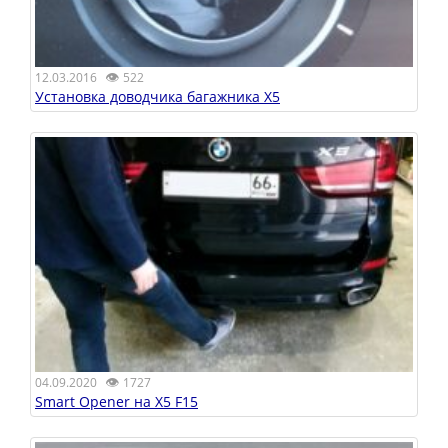
👁
12.03.2016
522
Установка доводчика багажника X5
👁
04.09.2020
1727
Smart Opener на X5 F15