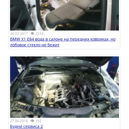
👁
26.07.2017
2214
BMW X1 E84 вода в салоне на передних ковриках, но
лобовое стекло не бежит
👁
21.04.2016
152
Будни сервиса 2