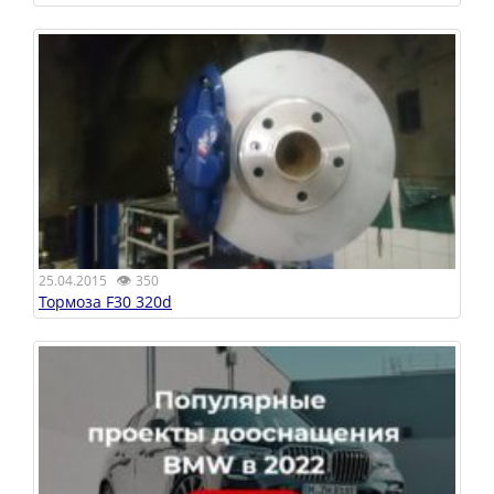
👁
25.04.2015
350
Тормоза F30 320d