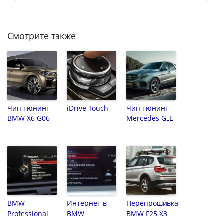
Смотрите также
Чип тюнинг
iDrive Touch
Чип тюнинг
BMW X6 G06
Mercedes GLE
BMW
Интернет в
Перепрошивка
Professional
BMW
BMW F25 X3