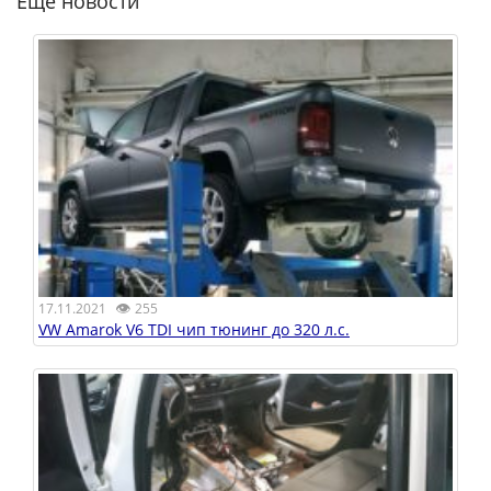
Еще новости
👁
17.11.2021
255
VW Amarok V6 TDI чип тюнинг до 320 л.с.