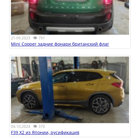
👁
21.09.2023
791
Mini Cooper задние фонари британский флаг
👁
04.10.2024
370
F39 X2 из Японии, русификация