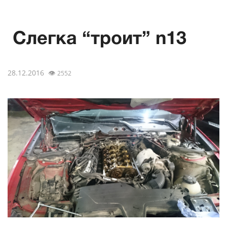
Слегка “троит” n13
28.12.2016
👁
2552