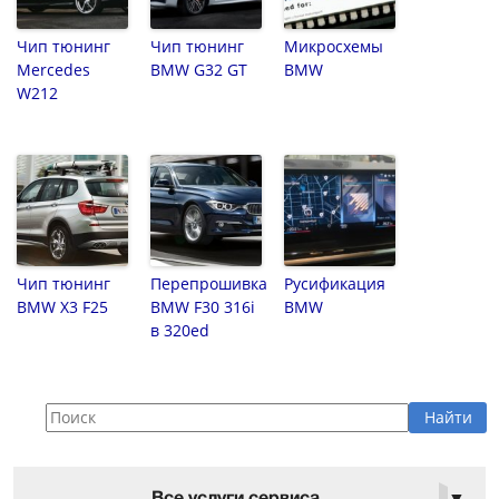
Чип тюнинг
Чип тюнинг
Микросхемы
Mercedes
BMW G32 GT
BMW
W212
Чип тюнинг
Перепрошивка
Русификация
BMW X3 F25
BMW F30 316i
BMW
в 320ed
Все услуги сервиса
▼