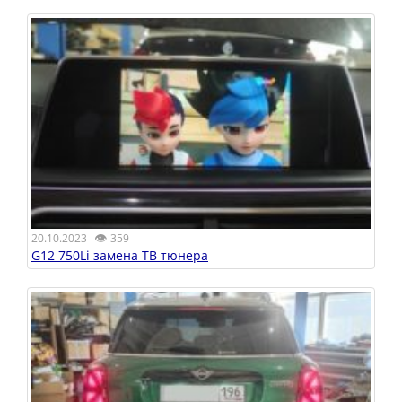
👁
20.10.2023
359
G12 750Li замена ТВ тюнера