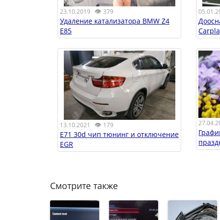
👁
23.10.2019
379
05.01.2
Удаление катализатора BMW Z4
Доосн
E85
Carpl
27.04.2
👁
13.10.2021
179
Графи
E71 30d чип тюнинг и отключение
празд
EGR
Смотрите также