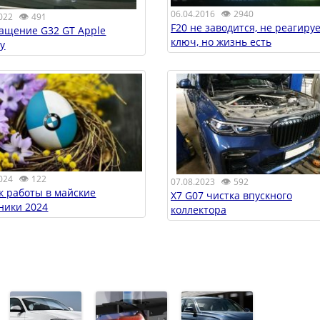
👁
06.04.2016
2940
👁
022
491
F20 не заводится, не реагиру
ащение G32 GT Apple
ключ, но жизнь есть
ay
👁
024
122
👁
07.08.2023
592
к работы в майские
X7 G07 чистка впускного
ники 2024
коллектора