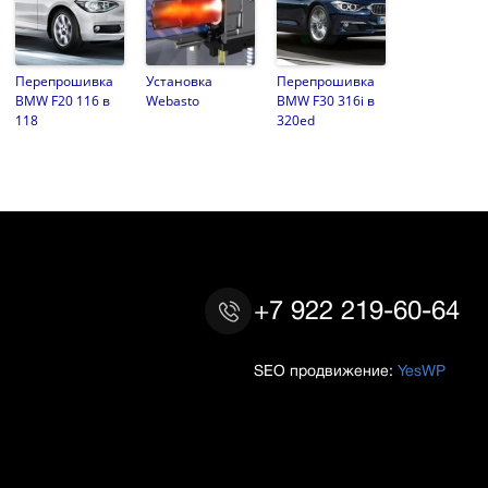
Перепрошивка
Установка
Перепрошивка
BMW F20 116 в
Webasto
BMW F30 316i в
118
320ed
+7 922 219-60-64
SEO продвижение:
YesWP