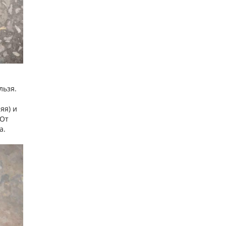
льзя.
яя) и
 От
а.