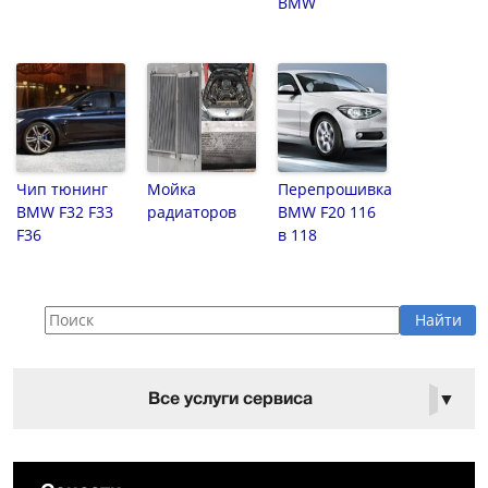
BMW
Чип тюнинг
Мойка
Перепрошивка
BMW F32 F33
радиаторов
BMW F20 116
F36
в 118
Все услуги сервиса
▼