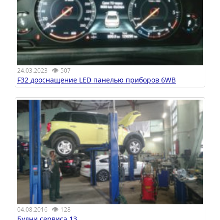
👁
24.03.2023
507
F32 дооснащение LED панелью приборов 6WB
👁
04.08.2016
128
Будни сервиса 13