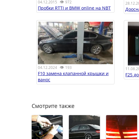
👁
04.12.2015
972
28.12.2
Пробки RTTI и BMW online на NBT
Доосн
👁
04.12.2024
193
11.08.2
F10 замена клапанной крышки и
F25 д
ванос
Смотрите также