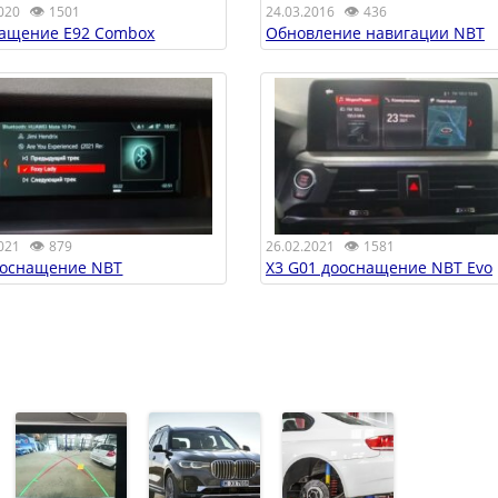
👁
👁
020
1501
24.03.2016
436
ащение E92 Combox
Обновление навигации NBT
👁
👁
021
879
26.02.2021
1581
ооснащение NBT
X3 G01 дооснащение NBT Evo