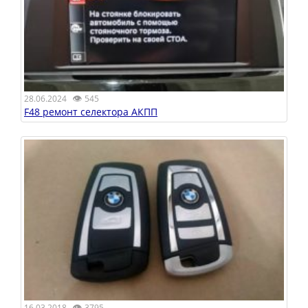
👁
28.06.2024
545
F48 ремонт селектора АКПП
👁
16.03.2018
3795