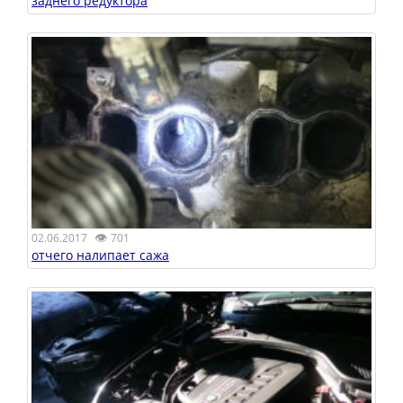
заднего редуктора
👁
02.06.2017
701
отчего налипает сажа