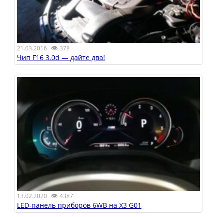
👁
21.03.2016
378
Чип F16 3.0d — дайте два!
👁
13.02.2020
4387
LED-панель приборов 6WB на X3 G01