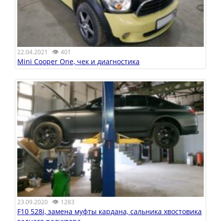
👁
22.04.2021
401
Mini Cooper One, чек и диагностика
👁
23.09.2020
1283
F10 528i, замена муфты кардана, сальника хвостовика