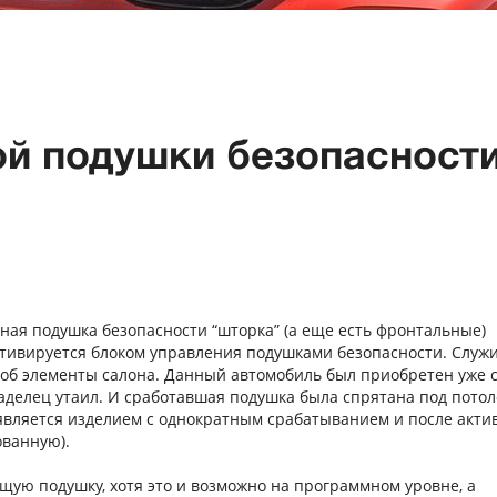
ой подушки безопасност
вная подушка безопасности “шторка” (а еще есть фронтальные)
ктивируется блоком управления подушками безопасности. Служи
 об элементы салона. Данный автомобиль был приобретен уже 
делец утаил. И сработавшая подушка была спрятана под потоло
является изделием с однократным срабатыванием и после акти
ованную).
ую подушку, хотя это и возможно на программном уровне, а