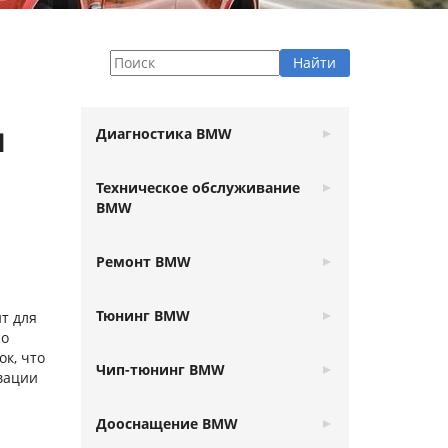
и
Диагностика BMW
Техническое обслуживание
BMW
Ремонт BMW
Тюнинг BMW
т для
со
к, что
Чип-тюнинг BMW
вации
Дооснащение BMW