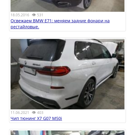
👁
18.05.2016
531
Освежаем BMW E71: меняем задние фонари на
рестайловые.
👁
11.06.2021
403
Чип тюнинг X7 G07 M50i