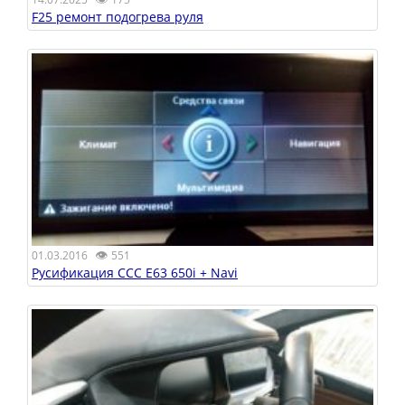
F25 ремонт подогрева руля
👁
01.03.2016
551
Русификация ССС Е63 650i + Navi