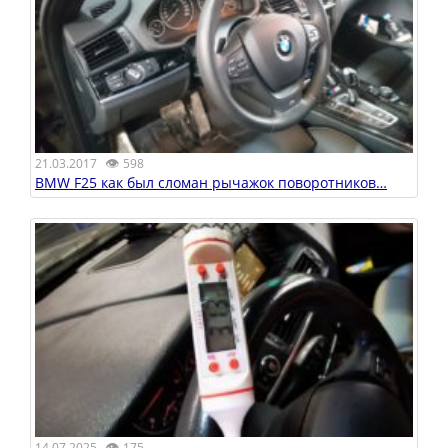
👁
21.03.2017
598
BMW F25 как был сломан рычажок поворотников…
👁
14.07.2025
175