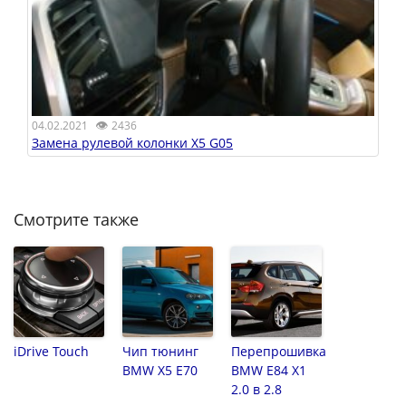
👁
04.02.2021
2436
Замена рулевой колонки X5 G05
Смотрите также
iDrive Touch
Чип тюнинг
Перепрошивка
BMW X5 E70
BMW E84 X1
2.0 в 2.8