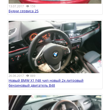
👁
13.07.2017
159
Будни сервиса 25
👁
26.06.2017
889
Новый BMW X1 F48 чип новый 2х-литровый
бензиновый двигатель B48