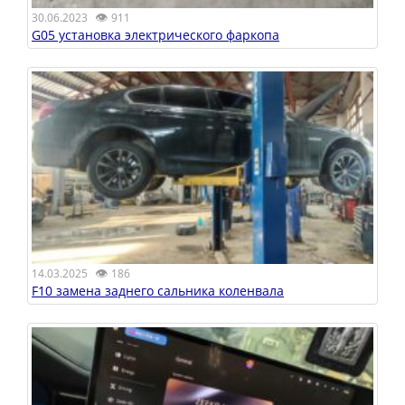
👁
30.06.2023
911
G05 установка электрического фаркопа
👁
14.03.2025
186
F10 замена заднего сальника коленвала