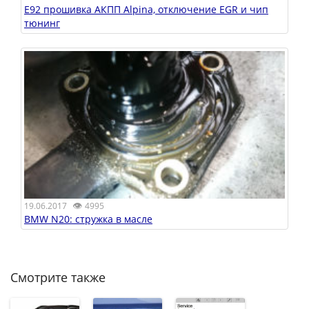
E92 прошивка АКПП Alpina, отключение EGR и чип
тюнинг
👁
19.06.2017
4995
BMW N20: стружка в масле
Смотрите также