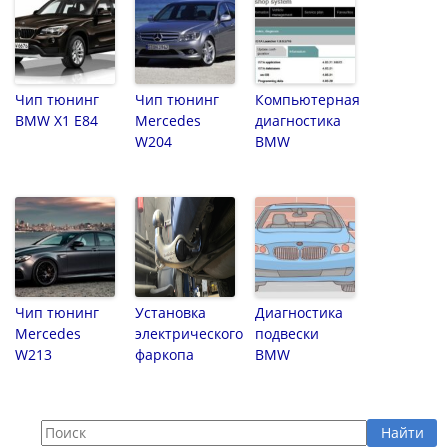
Чип тюнинг
Чип тюнинг
Компьютерная
BMW X1 E84
Mercedes
диагностика
W204
BMW
Чип тюнинг
Установка
Диагностика
Mercedes
электрического
подвески
W213
фаркопа
BMW