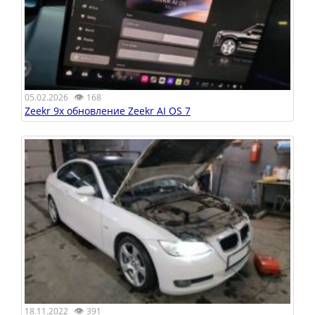
👁
05.02.2026
168
Zeekr 9x обновление Zeekr AI OS 7
👁
18.11.2022
391