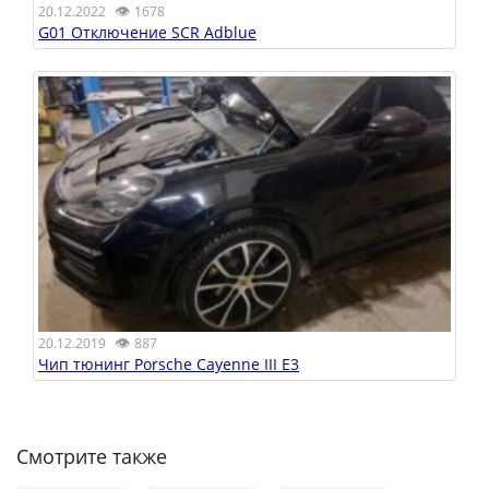
👁
20.12.2022
1678
G01 Отключение SCR Adblue
👁
20.12.2019
887
Чип тюнинг Porsche Cayenne III E3
Смотрите также