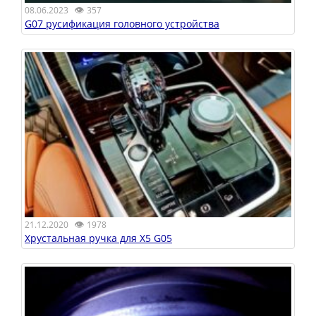
👁
08.06.2023
357
G07 русификация головного устройства
👁
21.12.2020
1978
Хрустальная ручка для X5 G05