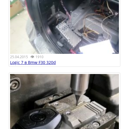
👁
25.04.2015
1910
Logic 7 в Bmw F30 320d