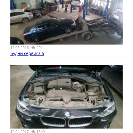
👁
12.05.2016
201
Будни сервиса 5
👁
12.04.2017
1349