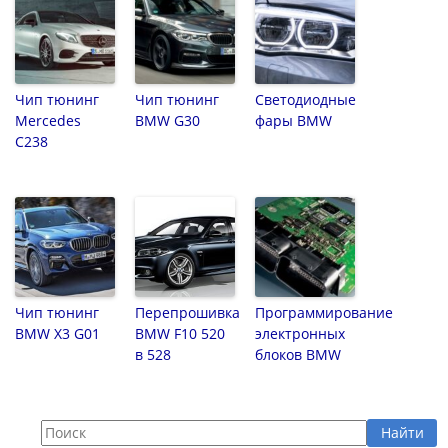
Чип тюнинг
Чип тюнинг
Светодиодные
Mercedes
BMW G30
фары BMW
C238
Чип тюнинг
Перепрошивка
Программирование
BMW X3 G01
BMW F10 520
электронных
в 528
блоков BMW