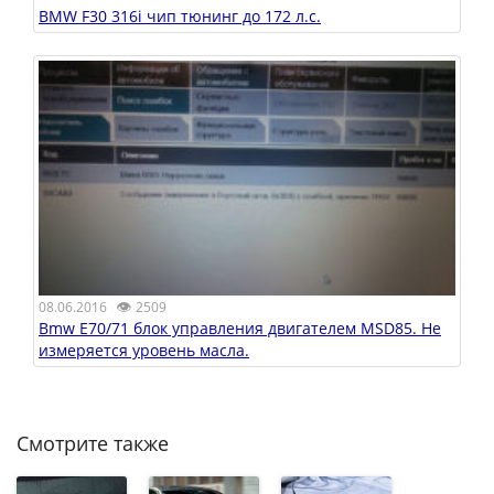
BMW F30 316i чип тюнинг до 172 л.с.
👁
08.06.2016
2509
Bmw E70/71 блок управления двигателем MSD85. Не
измеряется уровень масла.
Смотрите также