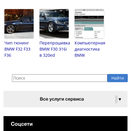
Чип тюнинг
Перепрошивка
Компьютерная
BMW F32 F33
BMW F30 316i
диагностика
F36
в 320ed
BMW
Все услуги сервиса
▼
Соцсети