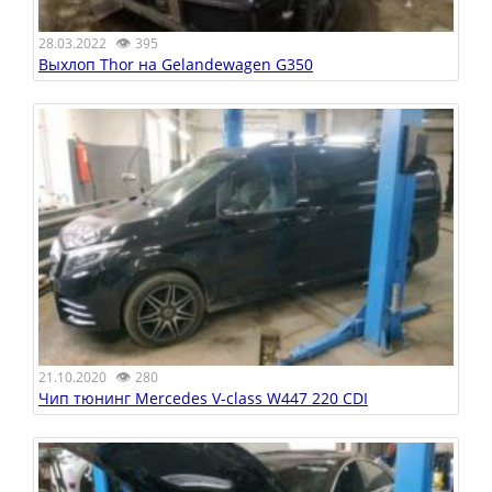
👁
28.03.2022
395
Выхлоп Thor на Gelandewagen G350
👁
21.10.2020
280
Чип тюнинг Mercedes V-class W447 220 CDI