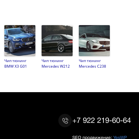
Чип тюнинг
Чип тюнинг
Чип тюнинг
BMW X3 G01
Mercedes W212
Mercedes C238
+7 922 219-60-64
SEO продвижение:
YesWP