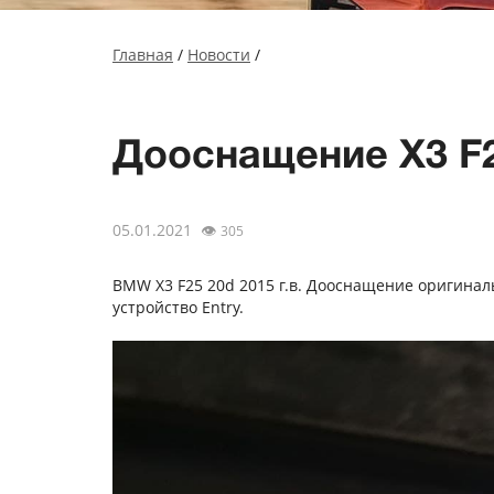
Главная
/
Новости
/
Дооснащение X3 F2
05.01.2021
👁
305
BMW X3 F25 20d 2015 г.в. Дооснащение оригинал
устройство Entry.