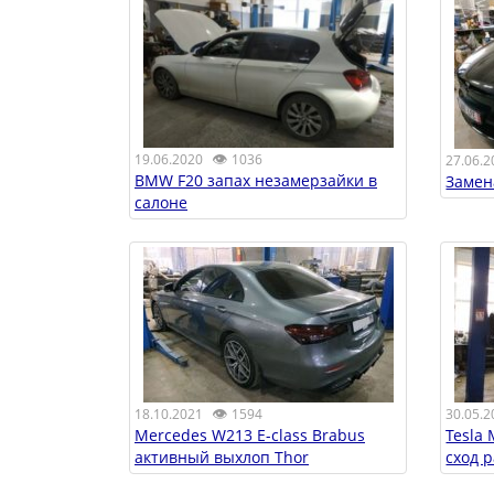
👁
19.06.2020
1036
27.06.2
BMW F20 запах незамерзайки в
Замен
салоне
👁
18.10.2021
1594
30.05.2
Mercedes W213 E-class Brabus
Tesla
активный выхлоп Thor
сход 