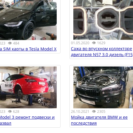
👁
👁
01.05.2020
1629
023
484
Сажа во впускном коллекторе
а SIM карты в Tesla Model X
двигателя N57 3.0 дизель (F15
👁
👁
023
628
26.10.2021
2305
 Model 3 ремонт подвески и
Мойка двигателя BMW и ее
развал
последствия