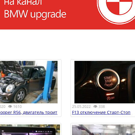
👁
👁
020
1610
25.05.2022
338
Cooper R56, двигатель троит
F13 отключение Старт-Стоп