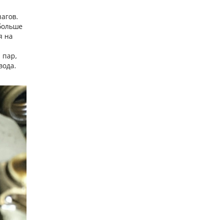
агов.
больше
я на
 пар,
вода.