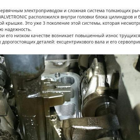
червячным электроприводом и сложная система толкающих рыч
 VALVETRONIC расположился внутри головки блока цилиндров и 
 крышке. Это уже 3 поколение этой системы, которая несмотр
ою надежность.
ри его низком качестве возникает повышенный износ трущихся
 дорогостоящих деталей: ексцентрикового вала и его сервопри