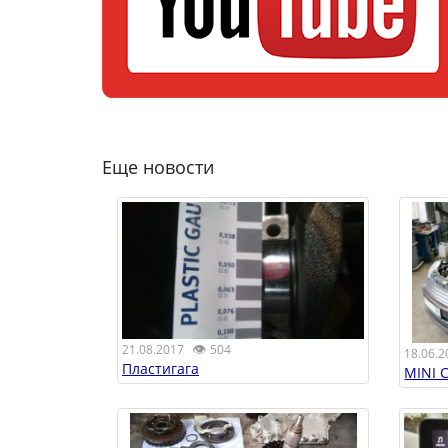
Еще новости
👁
21.08.2017
504
18.06.2
Пластигага
MINI 