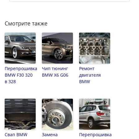
Смотрите также
Перепрошивка
Чип тюнинг
Ремонт
BMW F30 320
BMW X6 G06
двигателя
в 328
BMW
Свап BMW
Замена
Перепрошивка