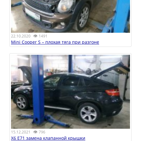
👁
22.10.2020
1491
Mini Cooper S – плохая тяга при разгоне
👁
15.12.2021
796
X6 E71 замена клапанной крышки