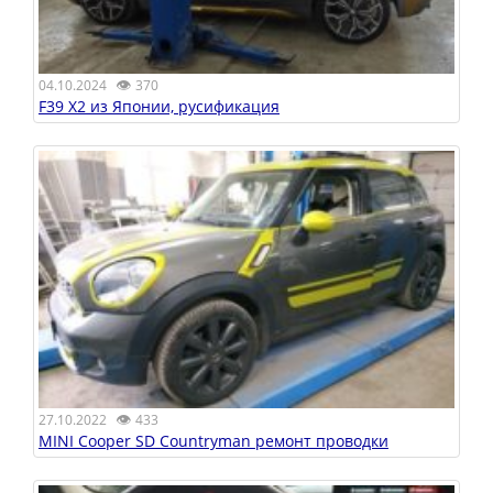
👁
04.10.2024
370
F39 X2 из Японии, русификация
👁
27.10.2022
433
MINI Cooper SD Countryman ремонт проводки