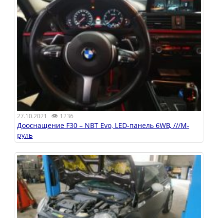
👁
27.10.2021
1236
Дооснащение F30 – NBT Evo, LED-панель 6WB, ///M-
руль