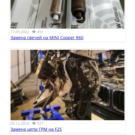
👁
17.05.2022
451
Замена свечей на MINI Cooper R60
👁
05.12.2019
527
Замена цепи ГРМ на F25