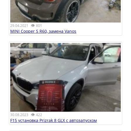
👁
29.04.2021
801
MINI Cooper S R60, замена Vanos
👁
30.08.2023
422
F15 установка Prizrak 8 GLX с автозапуском