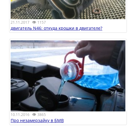
👁
21.11.2017
1157
двигатель N46: откуда крошки в двигателе?
👁
10.11.2016
3865
Про незамерзайку в БМВ