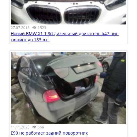
👁
27.07.2016
1523
Новый BMW X1 1.8d дизельный двигатель b47 чип
тюнинг до 183 л.с.
👁
11.11.2023
566
E90 не работает задний поворотник