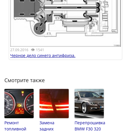
👁
27.09.2016
1541
Черное дело синего антифриза.
Смотрите также
Ремонт
Замена
Перепрошивка
топливной
задних
BMW F30 320