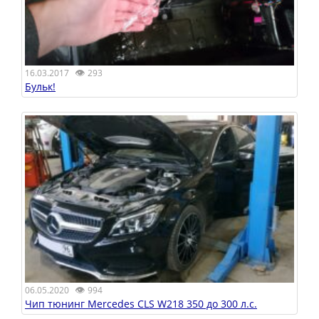
👁
16.03.2017
293
Бульк!
👁
06.05.2020
994
Чип тюнинг Mercedes CLS W218 350 до 300 л.с.