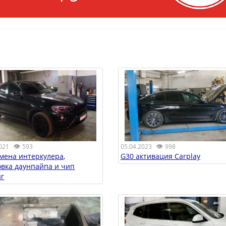
👁
👁
021
593
05.04.2023
998
амена интеркулера,
G30 активация Carplay
овка даунпайпа и чип
г