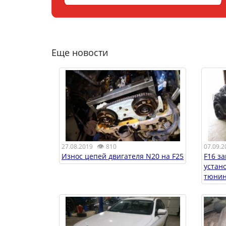
Еще новости
👁
27.08.2019
810
07.09.2
Износ цепей двигателя N20 на F25
F16 з
устан
тюнин