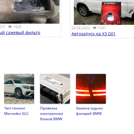
👁
017
1826
👁
24.08.2022
1501
ый сажевый фильтр
Автозапуск на X3 G01
Чип тюнинг
Привязка
Замена задних
Mercedes GLC
электронных
фонарей BMW
блоков BMW