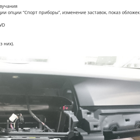
звучания
ции опции “Спорт приборы”, изменение заставок, показ обложек
DVD
з них).