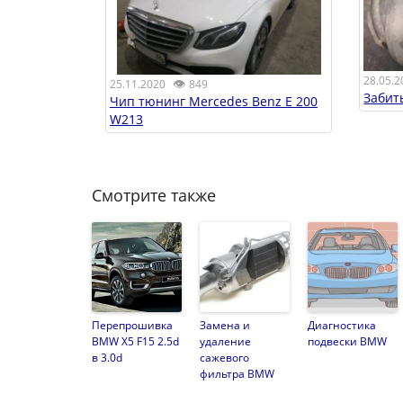
28.05.2
👁
25.11.2020
849
Забит
Чип тюнинг Mercedes Benz E 200
W213
Смотрите также
Перепрошивка
Замена и
Диагностика
BMW X5 F15 2.5d
удаление
подвески BMW
в 3.0d
сажевого
фильтра BMW